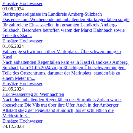
Einsätze
Hochwasser
03.06.2024
Starkregenereignisse im Landkreis Amberg-Sulzbach
Das erste Juni-Wochenende mit anhaltenden Starkregenfällen sorgte
für zahlreiche Einsatzstellen im gesamten Landkreis Amberg-
Sulzbach. Besonders betroffen waren der Markt Hahnbach sowie
Teile des Stad...
Einsätze
Hochwasser
01.06.2024
Fahrzeuge schwimmen über Marktplatz - Überschwemmung in
Kastl
Nach anhaltenden Regenfällen kam es in Kastl (Landkreis Amberg-
Sulzbach) am 21.05.2024 zu großflächigen Überschwemmungen.
Teile des Ortszentrums, darunter der Marktplatz, standen bis zu
einem Meter un...
Einsätze
Hochwasser
21.05.2024
Hochwassersteg zu Weihnachten
Nach den anhaltenden Regenfällen des Sturmtiefs Zoltan war es
abzusehen: Die Vils trat über ihre Ufer. Auch in der Amberger
Altstadt stieg der Pegelstand stündlich, bis er schließlich die
Meldestufe 3...
Einsätze
Hochwasser
24.12.2023