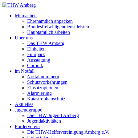
Mitmachen
Ehrenamtlich anpacken
Bundesfreiwilligendienst leisten
Hauptamtlich arbeiten
Über uns
Das THW Amberg
Einheiten
Fuhrpark
Ausstattung
Chronik
im Notfall
Notfallnummern
Schutzvorkehrungen
Einsatzoptionen
Alarmierung
Katastrophenschutz
Aktuelles
Jugendgruppe
Die THW-Jugend Amberg
Jugendaktivitäten
Förderverein
Die THW-Helfervereinigung Amberg e.V.
Unterstützen