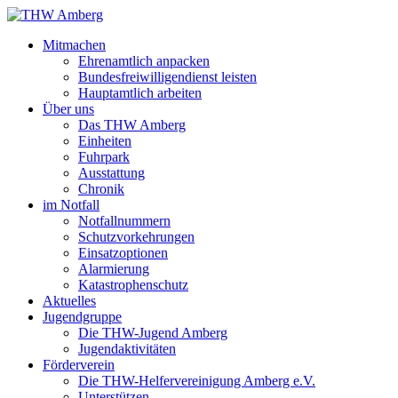
Mitmachen
Ehrenamtlich anpacken
Bundesfreiwilligendienst leisten
Hauptamtlich arbeiten
Über uns
Das THW Amberg
Einheiten
Fuhrpark
Ausstattung
Chronik
im Notfall
Notfallnummern
Schutzvorkehrungen
Einsatzoptionen
Alarmierung
Katastrophenschutz
Aktuelles
Jugendgruppe
Die THW-Jugend Amberg
Jugendaktivitäten
Förderverein
Die THW-Helfervereinigung Amberg e.V.
Unterstützen