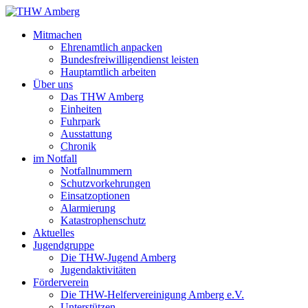
Mitmachen
Ehrenamtlich anpacken
Bundesfreiwilligendienst leisten
Hauptamtlich arbeiten
Über uns
Das THW Amberg
Einheiten
Fuhrpark
Ausstattung
Chronik
im Notfall
Notfallnummern
Schutzvorkehrungen
Einsatzoptionen
Alarmierung
Katastrophenschutz
Aktuelles
Jugendgruppe
Die THW-Jugend Amberg
Jugendaktivitäten
Förderverein
Die THW-Helfervereinigung Amberg e.V.
Unterstützen