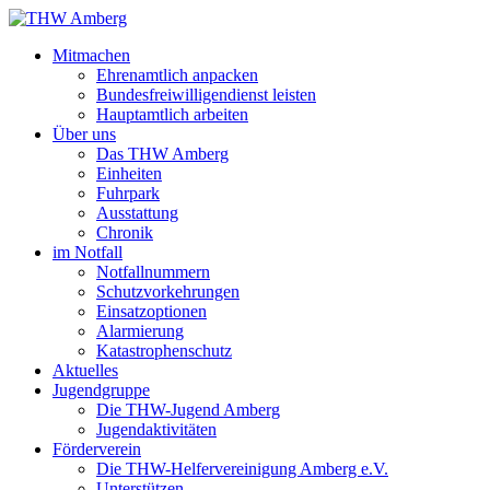
Mitmachen
Ehrenamtlich anpacken
Bundesfreiwilligendienst leisten
Hauptamtlich arbeiten
Über uns
Das THW Amberg
Einheiten
Fuhrpark
Ausstattung
Chronik
im Notfall
Notfallnummern
Schutzvorkehrungen
Einsatzoptionen
Alarmierung
Katastrophenschutz
Aktuelles
Jugendgruppe
Die THW-Jugend Amberg
Jugendaktivitäten
Förderverein
Die THW-Helfervereinigung Amberg e.V.
Unterstützen