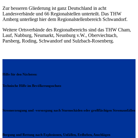
Zur besseren Gliederung ist ganz Deutschland in acht
Landesverbände und 66 Regionalstellen unterteilt. Das THW
Amberg unterliegt hier dem Regionalstellenbereich Schwandorf.
Weitere Ortsverbände des Regionalbereichs sind das THW Cham,
Lauf, Nabburg, Neumarkt, Neunburg v.W., Oberviechtach,
Parsberg, Roding, Schwandorf und Sulzbach-Rosenberg.
Hilfe für den Nächsten:
Technische Hilfe im Bevölkerungsschutz
Stromerzeugung und -versorgung nach Sturmschäden oder großflächigen Stromausfällen
Bergung und Rettung nach Explosionen, Unfällen, Erdbeben, Anschlägen