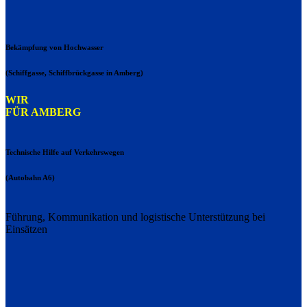
Bekämpfung von Hochwasser
(Schiffgasse, Schiffbrückgasse in Amberg)
WIR
FÜR AMBERG
Technische Hilfe auf Verkehrswegen
(Autobahn A6)
Führung, Kommunikation und logistische Unterstützung bei
Einsätzen