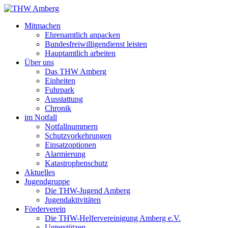
Mitmachen
Ehrenamtlich anpacken
Bundesfreiwilligendienst leisten
Hauptamtlich arbeiten
Über uns
Das THW Amberg
Einheiten
Fuhrpark
Ausstattung
Chronik
im Notfall
Notfallnummern
Schutzvorkehrungen
Einsatzoptionen
Alarmierung
Katastrophenschutz
Aktuelles
Jugendgruppe
Die THW-Jugend Amberg
Jugendaktivitäten
Förderverein
Die THW-Helfervereinigung Amberg e.V.
Unterstützen