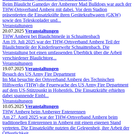
Beim Blaulicht Gameday der Amberger Mad Bulldogs war auch der
THW-Ortsverband Amberg mit dabei. Vor dem Stadion
präsentierten die Einsatzkräfte ihren Gerätekraftwagen (GKW)
sowie den Teleskoplader und...
Veranstaltungen
20.07.2025
Veranstaltungen
THW Amberg bei Blaulichtmeile in Schnaittenbach
Am 19. Juli 2025 war der THW-Ortsverband Amberg Teil der
Blaulichtmeile der Kinderfeuerwehr Schnaittenbach. Die
Veranstaltung bot einen umfassenden Überblick über die Arbeit
verschiedener Blaulichtorg...
Veranstaltungen
19.07.2025
Veranstaltungen
Besuch des US Army Fire Department
Im Mai besuchte der Ortsverband Amberg des Technischen
Hilfswerks (THW) die Feuerwache des US Army Fire Department
auf dem US-Stützpunkt in Hohenfels. Die Einsatzkräfte erhielten
dabei spannende Einbl...
Veranstaltungen
10.05.2025
Veranstaltungen
THW Amberg beim Amberger Entenrennen
Am 27. April 2025 war der THW-Ortsverband Amberg beim
traditionellen Entenrennen in Amberg mit einem eigenen Stand
vertreten. Die Einsatzkräfte nutzten die Gelegenheit, ihre Arbeit der
Öffentlichkeit ...