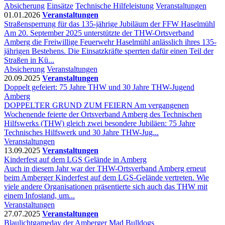
Absicherung
Einsätze
Technische Hilfeleistung
Veranstaltungen
01.01.2026
Veranstaltungen
Straßensperrung für das 135-jährige Jubiläum der FFW Haselmühl
Am 20. September 2025 unterstützte der THW-Ortsverband
Amberg die Freiwillige Feuerwehr Haselmühl anlässlich ihres 135-
jährigen Bestehens. Die Einsatzkräfte sperrten dafür einen Teil der
Straßen in Kü...
Absicherung
Veranstaltungen
20.09.2025
Veranstaltungen
Doppelt gefeiert: 75 Jahre THW und 30 Jahre THW-Jugend
Amberg
DOPPELTER GRUND ZUM FEIERN Am vergangenen
Wochenende feierte der Ortsverband Amberg des Technischen
Hilfswerks (THW) gleich zwei besondere Jubiläen: 75 Jahre
Technisches Hilfswerk und 30 Jahre THW-Jug...
Veranstaltungen
13.09.2025
Veranstaltungen
Kinderfest auf dem LGS Gelände in Amberg
Auch in diesem Jahr war der THW-Ortsverband Amberg erneut
beim Amberger Kinderfest auf dem LGS-Gelände vertreten. Wie
viele andere Organisationen präsentierte sich auch das THW mit
einem Infostand, um...
Veranstaltungen
27.07.2025
Veranstaltungen
Blaulichtgameday der Amberger Mad Bulldogs