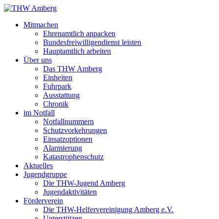
Mitmachen
Ehrenamtlich anpacken
Bundesfreiwilligendienst leisten
Hauptamtlich arbeiten
Über uns
Das THW Amberg
Einheiten
Fuhrpark
Ausstattung
Chronik
im Notfall
Notfallnummern
Schutzvorkehrungen
Einsatzoptionen
Alarmierung
Katastrophenschutz
Aktuelles
Jugendgruppe
Die THW-Jugend Amberg
Jugendaktivitäten
Förderverein
Die THW-Helfervereinigung Amberg e.V.
Unterstützen