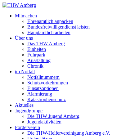
Mitmachen
Ehrenamtlich anpacken
Bundesfreiwilligendienst leisten
Hauptamtlich arbeiten
Über uns
Das THW Amberg
Einheiten
Fuhrpark
Ausstattung
Chronik
im Notfall
Notfallnummern
Schutzvorkehrungen
Einsatzoptionen
Alarmierung
Katastrophenschutz
Aktuelles
Jugendgruppe
Die THW-Jugend Amberg
Jugendaktivitäten
Förderverein
Die THW-Helfervereinigung Amberg e.V.
Unterstützen