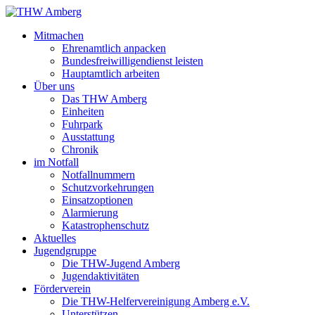
Mitmachen
Ehrenamtlich anpacken
Bundesfreiwilligendienst leisten
Hauptamtlich arbeiten
Über uns
Das THW Amberg
Einheiten
Fuhrpark
Ausstattung
Chronik
im Notfall
Notfallnummern
Schutzvorkehrungen
Einsatzoptionen
Alarmierung
Katastrophenschutz
Aktuelles
Jugendgruppe
Die THW-Jugend Amberg
Jugendaktivitäten
Förderverein
Die THW-Helfervereinigung Amberg e.V.
Unterstützen