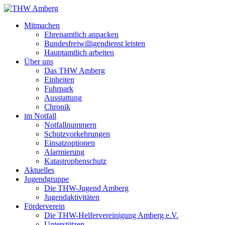
Mitmachen
Ehrenamtlich anpacken
Bundesfreiwilligendienst leisten
Hauptamtlich arbeiten
Über uns
Das THW Amberg
Einheiten
Fuhrpark
Ausstattung
Chronik
im Notfall
Notfallnummern
Schutzvorkehrungen
Einsatzoptionen
Alarmierung
Katastrophenschutz
Aktuelles
Jugendgruppe
Die THW-Jugend Amberg
Jugendaktivitäten
Förderverein
Die THW-Helfervereinigung Amberg e.V.
Unterstützen